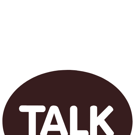
콘
텐
츠
로
건
너
뛰
기